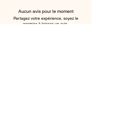
Aucun avis pour le moment
Partagez votre expérience, soyez le
premier à laisser un avis.
Laisser un avis
Subscribe Form
Submit
©2021 by Atrangibykritika. Proudly created with