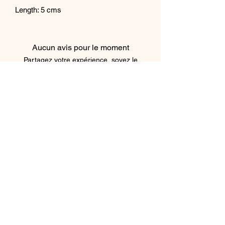
Length: 5 cms
Aucun avis pour le moment
Partagez votre expérience, soyez le
premier à laisser un avis.
Laisser un avis
Subscribe Form
Submit