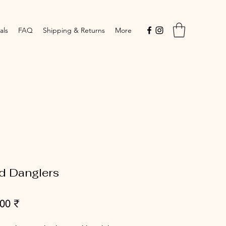
als
FAQ
Shipping & Returns
More
d Danglers
Prix
,00 ₹