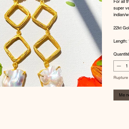
For all t
super ve
indian/w
22kt Gol
Length:
Quantit
Rupture 
Me no