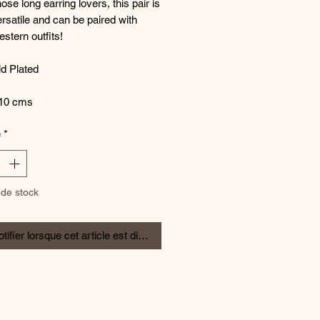
hose long earring lovers, this pair is
rsatile and can be paired with
estern outfits!
d Plated
 10 cms
é
*
de stock
tifier lorsque cet article est disponible